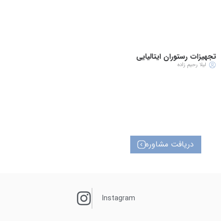
تجهیزات رستوران ایتالیایی
لیلا رحیم زاده
برگزاری دوره های آشپزی آنلاین
تدریس توسط اساتید تراز اول آشپزی کشور
دریافت مشاوره
Instagram