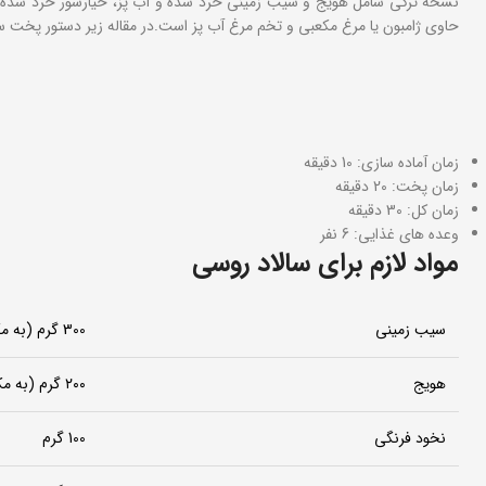
نسخه ترکی شامل هویج و سیب زمینی خرد شده و آب پز، خیارشور خرد شده،
حاوی ژامبون یا مرغ مکعبی و تخم مرغ آب پز است.در مقاله زیر دستور پخت سه
زمان آماده سازی:
10 دقیقه
زمان پخت:
20 دقیقه
زمان کل:
30 دقیقه
وعده های غذایی:
6 نفر
مواد لازم برای سالاد روسی
سیب زمینی
300 گرم (به مکعب های کوچک خرد شده)
هویج
۲۰۰ گرم (به مکعب های کوچک خرد شده)
نخود فرنگی
100 گرم