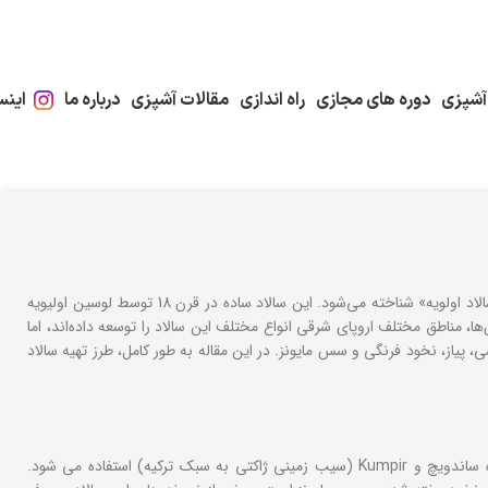
آشپزی
دوره های مجازی
راه اندازی
مقالات آشپزی
درباره ما
اینس
سالاد روسی با نام‌های مختلفی مانند «انسالادا روسا» یا «سالاد اولیویه» یا «سالاد اولویه» شناخته می‌شود. این سالاد ساده در قرن 18 توسط لوسین اولیویه
، مناطق مختلف اروپای شرقی انواع مختلف این سالاد را توسعه داده‌اند، اما
پیاز، نخود فرنگی و سس مایونز. در این مقاله به طور کامل، طرز تهیه سالاد
ف
این سالاد سیب زمینی رنگارنگ و خامه ای همچنین معمولاً به عنوان پرکننده ساندویچ و Kumpir (سیب زمینی ژاکتی به سبک ترکیه) استفاده می شود.