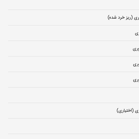
وری
ری
ری