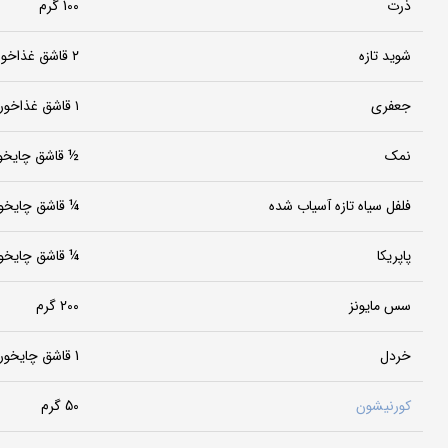
ذرت
100 گرم
شوید تازه
۲ قاشق غذاخوری (ریز خرد شده)
جعفری
۱ قاشق غذاخوری
نمک
½ قاشق چایخ
فلفل سیاه تازه آسیاب شده
¼ قاشق چایخو
پاپریکا
¼ قاشق چایخو
سس مایونز
200 گرم
خردل
1 قاشق چایخوری (اختیاری)
کورنیشون
50 گرم