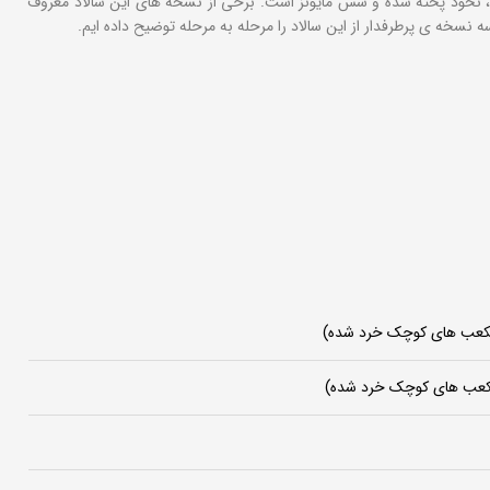
 نخود پخته شده و سس مایونز است. برخی از نسخه های این سالاد معروف
 نسخه ی پرطرفدار از این سالاد را مرحله به مرحله توضیح داده ایم.