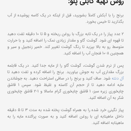
روش تهیه کابلی پلو:
برنج را با آبکش کاملاً بشویید، قبل از اینکه در یک کاسه پوشیده از آب
بگذارید تا خیس بخورد.
2 عدد پیاز را در یک تابه بزرگ با روغن ریخته و 5 تا 10 دقیقه تفت دهید
تا قهوه ای شود. گوشت گاو و مقدار زیادی نمک را اضافه کنید و با حرارت
متوسط ​​رو به بالا بپزید تا رنگ گوشت تغییر کند. خمیر زنجبیل و سیر و
همچنین 8-10 فنجان آب را اضافه کنید.
پس از نرم شدن گوشت، گوشت گاو را از مایه جدا کنید. در یک قابلمه
بزرگ مقداری آب به جوش بیاورید. برنج را اضافه کرده و تفت دهید تا
آل دنته
شود. صاف کنید و برنج را در صافی استراحت دهید. به جوشاندن
مایه ادامه دهید تا از حجم آن کاسته و غلیظ شود. سپس 1 قاشق
چایخوری زیره سبز، 1 قاشق چایخوری گرام ماسالا و 1-2 قاشق چایخوری
شکر به آن اضافه کنید.
پیاز نگینی خرد شده را به همراه گوشت پخته شده به مدت 3 تا 5 دقیقه
داخل ماهیتابه ای با روغن اضافه کنید و به صورت پراکنده مایه را به
ماهیتابه اضافه کنید.