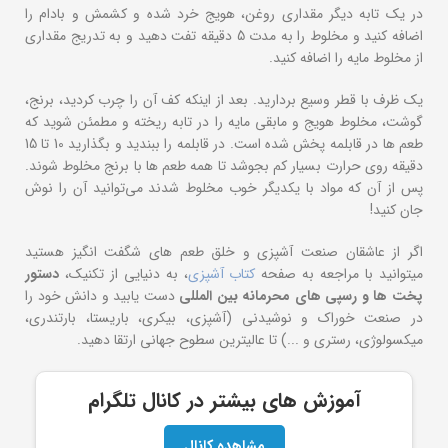
در یک تابه دیگر مقداری روغن، هویج خرد شده و کشمش و بادام را
اضافه کنید و مخلوط را به مدت 5 دقیقه تفت دهید و به تدریج مقداری
از مخلوط مایه را اضافه کنید.
یک ظرف با قطر وسیع بردارید. بعد از اینکه کف آن را چرب کردید، برنج،
گوشت، مخلوط هویج و مابقی مایه را در تابه ریخته و مطمئن شوید که
طعم ها در قابلمه پخش شده است. در قابلمه را ببندید و بگذارید 10 تا 15
دقیقه روی حرارت بسیار کم بجوشد تا همه طعم ها با برنج مخلوط شوند.
پس از آن که مواد با یکدیگر خوب مخلوط شدند می‌توانید آن را نوش
جان کنید!
اگر از عاشقان صنعت آشپزی و خلق طعم های شگفت انگیز هستید
میتوانید با مراجعه به صفحه
کتاب آشپزی
، به دنیایی از تکنیک،
دستور
پخت ها و
رسپی های محرمانه بین المللی
دست یابید و دانش خود را
در صنعت خوراک و نوشیدنی (آشپزی، بیکری، باریستا، بارتندری،
میکسولوژی، رستری و ...) تا عالیترین سطوح جهانی ارتقا دهید.
آموزش های بیشتر در کانال تلگرام
مشاهده کانال