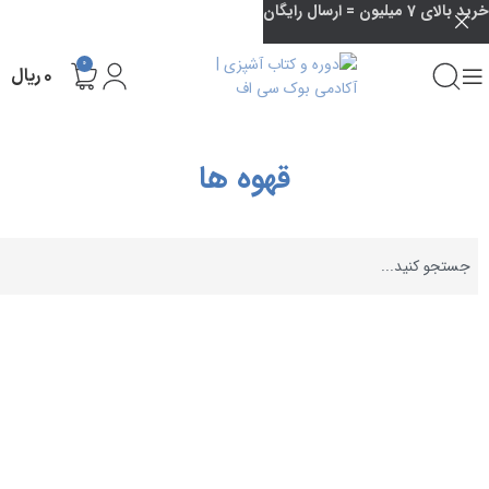
خرید بالای 7 میلیون = ارسال رایگان
0
۰
ریال
قهوه ها