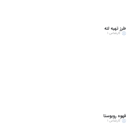
طرز تهیه لته
کارشناس 1
قهوه روبوستا
کارشناس 1