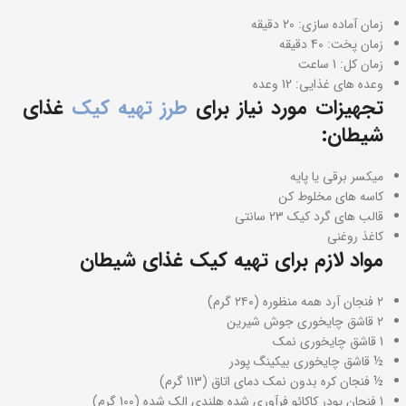
زمان آماده سازی: 20 دقیقه
زمان پخت: 40 دقیقه
زمان کل: 1 ساعت
وعده های غذایی: 12 وعده
تجهیزات مورد نیاز برای
طرز تهیه کیک
غذای
شیطان:
میکسر برقی یا پایه
کاسه های مخلوط کن
قالب های گرد کیک 23 سانتی
کاغذ روغنی
مواد لازم برای تهیه کیک غذای شیطان
۲ فنجان آرد همه منظوره (۲۴۰ گرم)
۲ قاشق چایخوری جوش شیرین
1 قاشق چایخوری نمک
½ قاشق چایخوری بیکینگ پودر
½ فنجان کره بدون نمک دمای اتاق (113 گرم)
1 فنجان پودر کاکائو فرآوری شده هلندی الک شده (100 گرم)