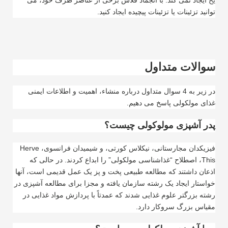
یخ ایجاد نمی کند. با انجماد فلاش برخی از عناصر ظرف خود، می
توانید تزئینات یا تزئینات پیچیده ایجاد کنید.
سوالات متداول
در زیر به 4 سوال متداول درباره منشاء، اهمیت و اطلاعات ایمنی
غذای مولکولی پاسخ می دهیم.
پدر آشپزی مولوکولی چیست؟
فیزیکدان مجارستانی، نیکلاس کورتی، و شیمیدان فرانسوی،
Herve
This
، اصطلاح “غذاشناسی مولکولی” را ابداع کردند. در حالی که
اذعان داشتند که مطالعه طبیعی پخت و پز یک عمل قدیمی است، آنها
خواستار ایجاد یک رشته سازمان یافته و مجزا برای مطالعه آشپزی در
رشته بزرگتر علوم غذایی شدند که عمدتاً با پردازش مواد غذایی در
مقیاس بزرگ سروکار دارد.