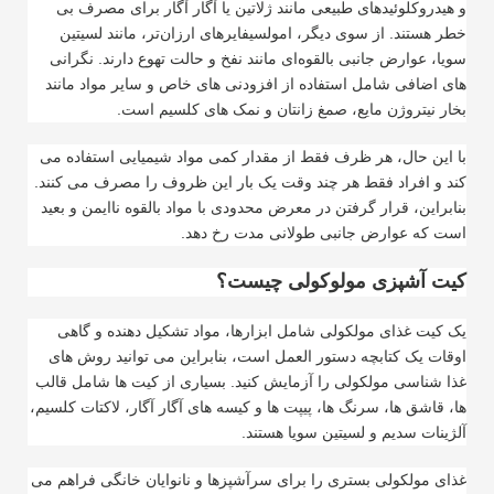
و هیدروکلوئیدهای طبیعی مانند ژلاتین یا آگار آگار برای مصرف بی
خطر هستند. از سوی دیگر، امولسیفایرهای ارزان‌تر، مانند لسیتین
سویا، عوارض جانبی بالقوه‌ای مانند نفخ و حالت تهوع دارند. نگرانی
های اضافی شامل استفاده از افزودنی های خاص و سایر مواد مانند
بخار نیتروژن مایع، صمغ زانتان و نمک های کلسیم است.
با این حال، هر ظرف فقط از مقدار کمی مواد شیمیایی استفاده می
کند و افراد فقط هر چند وقت یک بار این ظروف را مصرف می کنند.
بنابراین، قرار گرفتن در معرض محدودی با مواد بالقوه ناایمن و بعید
است که عوارض جانبی طولانی مدت رخ دهد.
کیت آشپزی مولوکولی چیست؟
یک کیت غذای مولکولی شامل ابزارها، مواد تشکیل دهنده و گاهی
اوقات یک کتابچه دستور العمل است، بنابراین می توانید روش های
غذا شناسی مولکولی را آزمایش کنید. بسیاری از کیت ها شامل قالب
ها، قاشق ها، سرنگ ها، پیپت ها و کیسه های آگار آگار، لاکتات کلسیم،
آلژینات سدیم و لسیتین سویا هستند.
غذای مولکولی بستری را برای سرآشپزها و نانوایان خانگی فراهم می