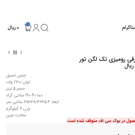
0
تاگرام
۰
ریال
قی رومیزی تک لگن تور
ریال
جنس استیل
توان 2200 وات
حجم 5 لیتر
دما 40-190 سانتی گراد
ابعاد ۴۵٫۴×۲۸٫۳×۳۵ سانتی متر
وزن 7 کیلوگرم
ساخت چین
صول در بوک سی اف متوقف شده است