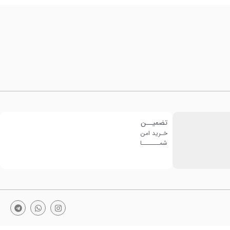
تضمیــن
خـرید امن
شمـــــــا