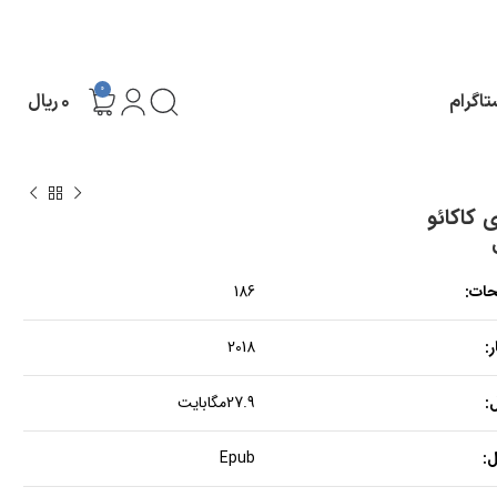
0
تاگرام
۰
ریال
 کاکائو
حات:
186
:
2018
:
27.9مگابایت
:
Epub