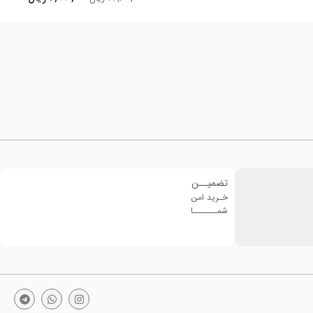
تضمیــن
خـرید امن
شمـــــــا