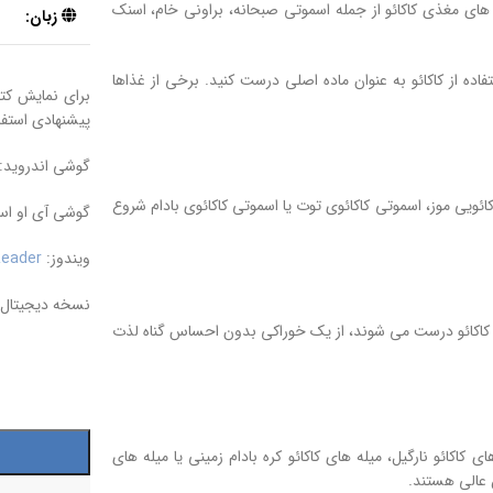
ی کاکائو نوشته Aster حاوی دستور العمل های مغذی کاکائو از جمله اسموتی صبحانه، براونی خام، اسنک
زبان:
فاده از کاکائو به عنوان ماده اصلی درست کنید. برخی از غذاها
پیشنهادی استفاد
گوشی اندروید:
ائویی موز، اسموتی کاکائوی توت یا اسموتی کاکائوی بادام شروع
گوشی آی او ا
ویندوز:
eader
نسخه دیجیتال ا
 نوک کاکائو درست می شوند، از یک خوراکی بدون احساس گناه لذت
 کاکائو نارگیل، میله های کاکائو کره بادام زمینی یا میله های
ن عالی هستند.