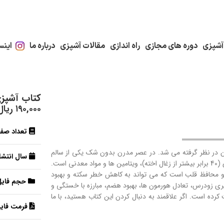
آشپزی
دوره های مجازی
راه اندازی
مقالات آشپزی
درباره ما
اینس
کتاب آشپزی
۱۹۰,۰۰۰
ریال
تعداد صف
یان در نظر گرفته می شد. در عصر مدرن بدون شک یکی از سالم
سال انتشار
ترین مواد طبیعی است. این ابر غذای آمازونی سرشار از آنتی اکسیدان های قوی (40 برابر بیشتر از زغال اخته)، ویتامین ها و مواد معدنی است.
 و محافظ قلب است که می تواند به کاهش خطر سکته و بهبود
حجم فایل
یری زودرس، تعادل هورمون ها، بهبود هضم، مبارزه با خستگی و
ده است. اگر علاقمند به دنبال کردن این کتاب هستید، با ما
فرمت فایل