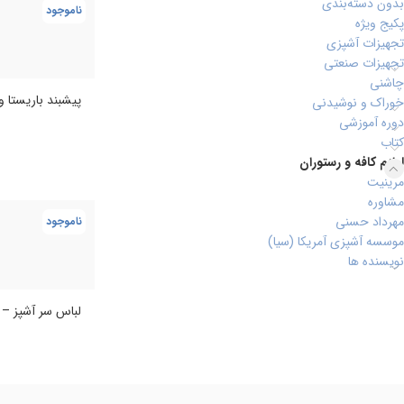
بدون دسته‌بندی
ناموجود
پکیج ویژه
تجهیزات آشپزی
تجهیزات صنعتی
چاشنی
پیشبند باریستا و 
خوراک و نوشیدنی
دوره آموزشی
کتاب
لوازم کافه و رستوران
مرینیت
مشاوره
مهرداد حسنی
ناموجود
موسسه آشپزی آمریکا (سیا)
نویسنده ها
لباس سر آشپز – کد 3