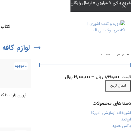
خرید بالای 7 میلیون = ارسال رایگان
وضعیت موجودی
کتاب 
فروش ویژه
موجود در انبار
لوازم کافه 
فیلتر براساس قیمت
ناموجود
قيمت:
1,990,000 ریال
—
19,000,000 ریال
اعمال کردن
اپرون باریستا کت
دسته‌های محصولات
آشپزخانه آزمایشی آمریکا
اساتید
باکس هدیه