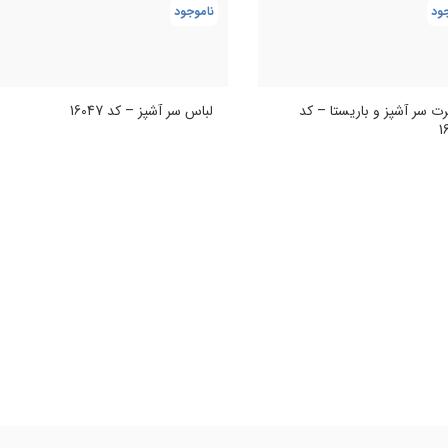
ود
ناموجود
ت سر آشپز و باریستا – کد
لباس سر آشپز – کد 16047
1