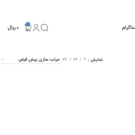
0
تاگرام
۰
ریال
نمایش
9
24
36