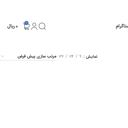
0
تاگرام
۰
ریال
نمایش
9
24
36