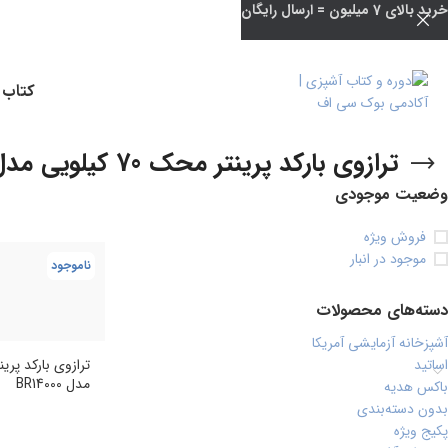
خرید بالای 7 میلیون = ارسال رایگان
کتاب 
ترازوی بارکد پرینتر محک 70 کیلویی مدل BR14000
وضعیت موجودی
فروش ویژه
موجود در انبار
ناموجود
دسته‌های محصولات
آشپزخانه آزمایشی آمریکا
اساتید
مدل BR14000
باکس هدیه
بدون دسته‌بندی
پکیج ویژه