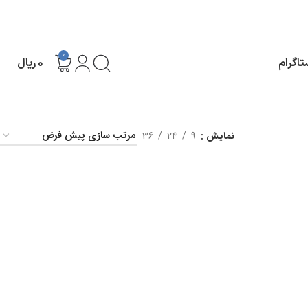
0
تاگرام
۰
ریال
نمایش
9
24
36