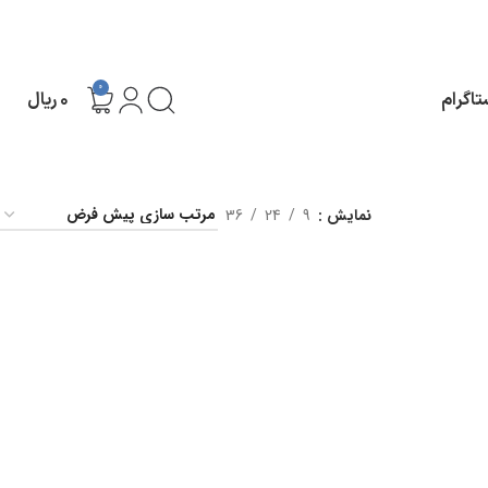
0
تاگرام
۰
ریال
نمایش
9
24
36