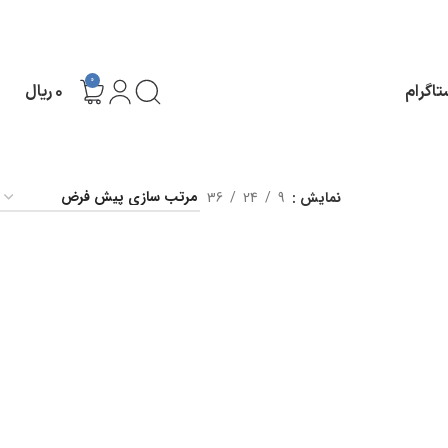
0
تاگرام
۰
ریال
نمایش
9
24
36