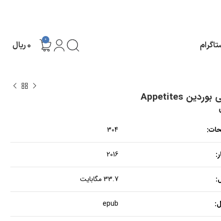
0
تاگرام
۰
ریال
دین Appetites
حات:
304
:
2016
:
33.7 مگابایت
:
epub