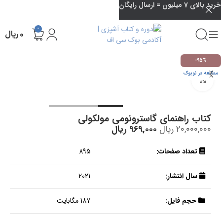
خرید بالای 7 میلیون = ارسال رایگان
0
۰
ریال
-95%
مطالعه در نوبوک
بزرگنمایی تصویر
کتاب راهنمای گاسترونومی مولکولی
۲۰,۰۰۰,۰۰۰
ریال
۹۶۹,۰۰۰
ریال
تعداد صفحات:
895
سال انتشار:
2021
حجم فایل:
187 مگابایت