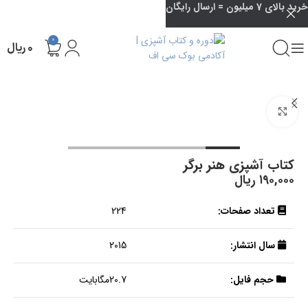
خرید بالای 7 میلیون = ارسال رایگان
0
۰
ریال
بزرگنمایی تصویر
کتاب آشپزی هنر برگر
۱۹۰,۰۰۰
ریال
تعداد صفحات:
224
سال انتشار:
2015
حجم فایل:
20.7مگابایت