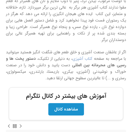
با گوشت مرغوب، بیکن ترد، پنیر با ذوب ملایم و نان های همبرگر که طعم
مقوا ندارند کتاب آشپزی هنر برگر به عالی ترین برگر میپردازد. تازه، خلاقانه
و متمایز، این کتاب ایده های هیجان انگیزی را ارائه می دهد که هرگز در
یک رستوران فست فود پیدا نخواهید کرد و شامل دستور العمل هایی برای
دوازده نوع نان ، یازده نوع سس، و پنجاه نوع همبرگر است. طراحی زیبا و
بسته بندی شده پر از نکات و راهنمایی برای تهیه همبرگر عالی برای
دوستداران برگر.
اگر از عاشقان صنعت آشپزی و خلق طعم های شگفت انگیز هستید میتوانید
با مراجعه به صفحه
کتاب آشپزی
، به دنیایی از تکنیک،
دستور پخت ها و
رسپی های محرمانه بین المللی
دست یابید و دانش خود را در صنعت
خوراک و نوشیدنی (آشپزی، بیکری، باریستا، بارتندری، میکسولوژی،
رستری و ...) تا عالیترین سطوح جهانی ارتقا دهید.
آموزش های بیشتر در کانال تلگرام
مشاهده کانال