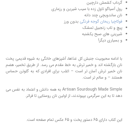
گرداب کشمش دارچین
رول آسیاگو تاول زده با سیب شیرین و رزماری
نان ساندویچی چند دانه
فوکاچیا ریحان گوجه فرنگی
بدون ورز
پیچ و تاب زنجبیل تمشک
شیرینی های صبح یکشنبه
و بسیاری دیگر!
با ادامه محبوبیت جنبش کل غذاها، آشپزهای خانگی به شیوه قدیمی پخت
نان بازگشته اند و خمیر ترش به خط مقدم می رسد. از طریق تخمیر، هضم
نان خمیر ترش آسان تر است – اغلب برای افرادی که به گلوتن حساس
هستند – و سالم تر است.
Artisan Sourdough Made Simple به همه دانش و اعتماد به نفس می
دهد تا به این سرگرمی بپیوندند، از اولین نان روستایی تا فراتر.
این کتاب دارای 65 دستور پخت و 65 عکس تمام صفحه است.