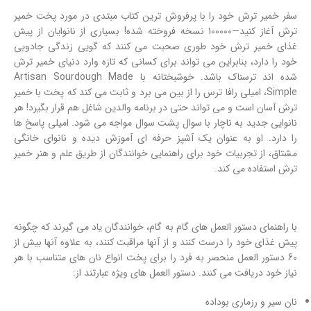
سفر خمیر ترش خود را با پرفروش ترین کتاب مبتدی در مورد پخت خمیر
ترش آغاز کنید—100000 نسخه فروخته شده! بسیاری از نانوایان از پیش
غذای خمیر ترش خود طوری صحبت می کنند که گویی زندگی جادویی
خود را دارد، بنابراین می تواند برای کسانی که تازه وارد دنیای خمیر ترش
شده اند ترسناک باشد. خوشبختانه با Artisan Sourdough Made
Simple، امیلی رافا ترس را از بین می برد و ثابت می کند که پخت با خمیر
ترش آسان است و می تواند حتی در برنامه والدین شاغل هم قرار بگیرد! هر
نانوایی جدید به ناچار با سوال پشت سوال مواجه می شود. امیلی پاسخ ها
را دارد. او به عنوان یک آشپز حرفه ای آموزش دیده و نانوای خانگی
مشتاق، از تجربیات خود برای راهنمایی خوانندگان از طریق علم و هنر خمیر
ترش استفاده می کند.
با راهنمای دستور العمل های گام به گام، خوانندگان یاد می گیرند که چگونه
پیش غذای خود را درست کنند و از آنها مراقبت کنند، به علاوه آنها بیش از
60 دستور العمل منحصر به فرد را برای پخت انواع نان های متناسب با هر
نیاز خود دریافت می کنند. دستور العمل های ویژه عبارتند از:
نان سیر و رزماری بوداده