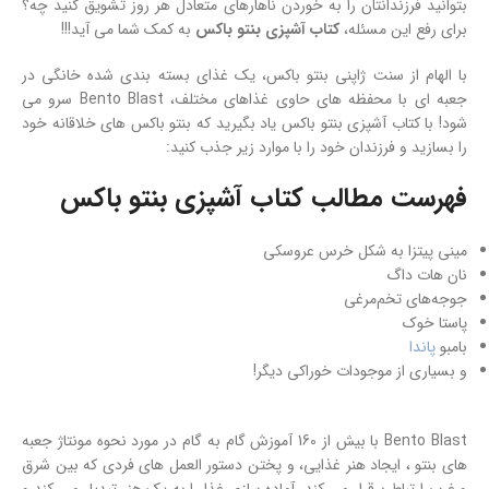
بتوانید فرزندانتان را به خوردن ناهارهای متعادل هر روز تشویق کنید چه؟
برای رفع این مسئله،
کتاب آشپزی بنتو باکس
به کمک شما می آید!!!
با الهام از سنت ژاپنی بنتو باکس، یک غذای بسته بندی شده خانگی در
جعبه ای با محفظه های حاوی غذاهای مختلف، Bento Blast سرو می
شود! با کتاب آشپزی بنتو باکس یاد بگیرید که بنتو باکس های خلاقانه خود
را بسازید و فرزندان خود را با موارد زیر جذب کنید:
فهرست مطالب کتاب آشپزی بنتو باکس
مینی پیتزا به شکل خرس عروسکی
نان هات داگ
جوجه‌های تخم‌مرغی
پاستا خوک
بامبو
پاندا
و بسیاری از موجودات خوراکی دیگر!
Bento Blast با بیش از 160 آموزش گام به گام در مورد نحوه مونتاژ جعبه
های بنتو ، ایجاد هنر غذایی، و پختن دستور العمل های فردی که بین شرق