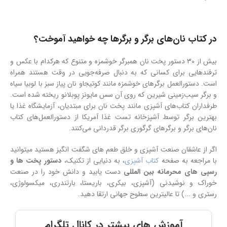
در کتاب نان‌های برگر و برگرها چه خواهید آموخت؟
بیش از 30 دستور پخت نان همبرگر خوشمزه و متنوع که هرکدام با عکس و
ترفندهایی برای کسانی که به دنبال صرفه‌جویی در وقت هستند همراه
است. دستورالعمل برگرهای خوشمزه مانند کوتیجاو نان پیاز سبز با لوبیا سیاه
و برگر سیب‌زمینی شیرین که روی آن سس مایونز پوبلانو ریخته شده است.
طرفداران کتاب‌های آشپزی مانند پخت نان برای مبتدیان، آزمایشگاه غذا یا
بهترین برگر توسط آشپزخانه تست غذا آمریکا از دستورالعمل‌های کتاب
نان‌های برگر و برگرهای گرگوری برگر قدردانی می‌کنند.
اگر از عاشقان صنعت آشپزی و خلق طعم های شگفت انگیز هستید میتوانید
با مراجعه به صفحه
کتاب آشپزی
، به دنیایی از تکنیک،
دستور پخت ها و
رسپی های محرمانه بین المللی
دست یابید و دانش خود را در صنعت
خوراک و نوشیدنی (آشپزی، بیکری، باریستا، بارتندری، میکسولوژی،
رستری و ...) تا عالیترین سطوح جهانی ارتقا دهید.
آموزش های بیشتر در کانال تلگرام