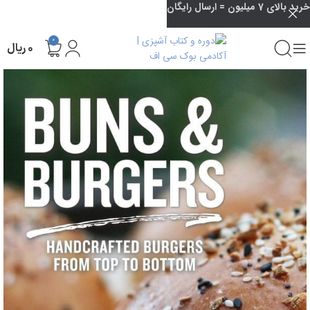
خرید بالای 7 میلیون = ارسال رایگان
0
۰
ریال