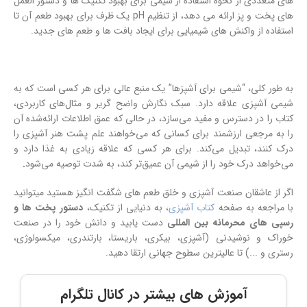
های متعددی از نحوه استفاده از شیمی برای بهبود تکنیک ها و دستور العمل
های پخت و پز ارائه می دهد، از تنظیم pH یک ظرف برای بهبود طعم آن تا
استفاده از واکنش های شیمیایی برای ایجاد بافت ها و طعم های جدید.
به طور کلی، “شیمی برای آشپزها” یک منبع عالی برای هر کسی است که به
شیمی آشپزی علاقه دارد. سبک نگارش واضح گریر و مثال‌های کاربردی،
کتاب را در دسترس و مفید می‌سازد، در حالی که عمق اطلاعات ارائه‌شده آن
را به مرجعی ارزشمند برای کسانی که می‌خواهند علم پشت هنر آشپزی را
درک کنند، تبدیل می‌کند. برای هر کسی که علاقه زیادی به غذا دارد و
می‌خواهد درک خود را از شیمی آن عمیق‌تر کند، به شدت توصیه می‌شود
.
اگر از عاشقان صنعت آشپزی و خلق طعم های شگفت انگیز هستید میتوانید
با مراجعه به صفحه
کتاب آشپزی
، به دنیایی از تکنیک،
دستور پخت ها و
رسپی های محرمانه بین المللی
دست یابید و دانش خود را در صنعت
خوراک و نوشیدنی (آشپزی، بیکری، باریستا، بارتندری، میکسولوژی،
رستری و ...) تا عالیترین سطوح جهانی ارتقا دهید.
آموزش های بیشتر در کانال تلگرام