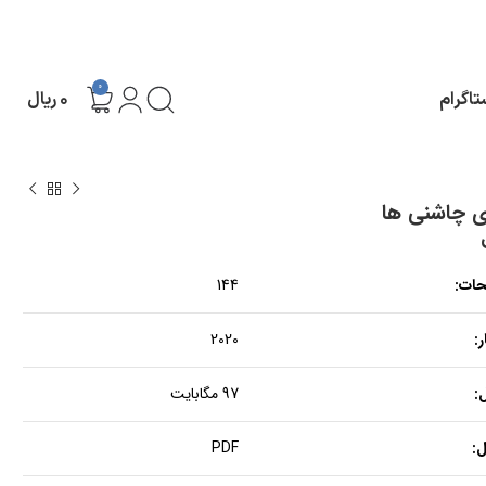
0
تاگرام
۰
ریال
ی چاشنی ها
حات:
144
:
2020
:
97 مگابایت
:
PDF