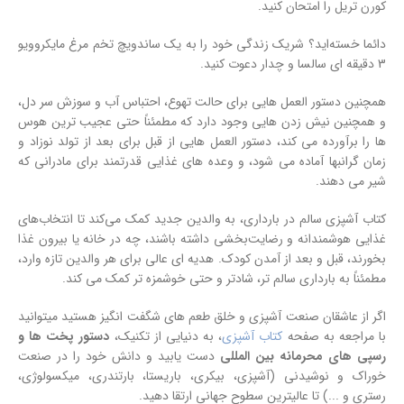
کورن تریل را امتحان کنید.
دائما خسته‌اید؟ شریک زندگی خود را به یک ساندویچ تخم مرغ مایکروویو
3 دقیقه ای سالسا و چدار دعوت کنید.
همچنین دستور العمل هایی برای حالت تهوع، احتباس آب و سوزش سر دل،
و همچنین نیش زدن هایی وجود دارد که مطمئناً حتی عجیب ترین هوس
ها را برآورده می کند، دستور العمل هایی از قبل برای بعد از تولد نوزاد و
زمان گرانبها آماده می شود، و وعده های غذایی قدرتمند برای مادرانی که
شیر می دهند.
کتاب آشپزی سالم در بارداری، به
والدین جدید کمک می‌کند تا انتخاب‌های
غذایی هوشمندانه و رضایت‌بخشی داشته باشند، چه در خانه یا بیرون غذا
بخورند، قبل و بعد از آمدن کودک. هدیه ای عالی برای هر والدین تازه وارد،
مطمئناً به بارداری سالم تر، شادتر و حتی خوشمزه تر کمک می کند.
اگر از عاشقان صنعت آشپزی و خلق طعم های شگفت انگیز هستید میتوانید
با مراجعه به صفحه
کتاب آشپزی
، به دنیایی از تکنیک،
دستور پخت ها و
رسپی های محرمانه بین المللی
دست یابید و دانش خود را در صنعت
خوراک و نوشیدنی (آشپزی، بیکری، باریستا، بارتندری، میکسولوژی،
رستری و ...) تا عالیترین سطوح جهانی ارتقا دهید.