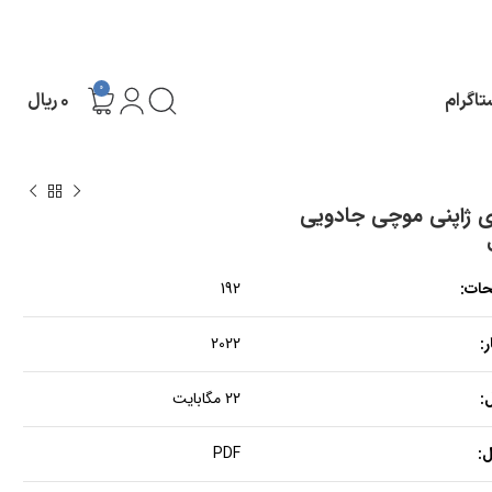
0
تاگرام
۰
ریال
ی ژاپنی موچی جادویی
حات:
192
:
2022
:
22 مگابایت
:
PDF