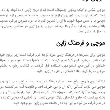
موچی شکلی از کیک برنجی چسبناک است که از برنج ژاپنی دانه کوتاه به نا
است که به طور طبیعی شیرین تر از برنج معمولی است. خود موچی از نظر طعم خن
تنهایی یا با سس سویا خورد، یا آن را شیرین کرد یا با مواد شیرین پر کرد هم
بافتی منحصر به فرد به آن ها میدهد. موچی به جز ژاپن در غذاهای بسیاری از
در حال افزایش است.
موچی و فرهنگ ژاپن
موچی برای نسل‌ها در فرهنگ ژاپنی مورد توجه قرار گرفته است،زیرا برنج خود 
نیک تلقی میشود. این کیک‌های کوچک ابتدا منحصراً توسط امپراطور و اشراف م
خدایان در آیین‌های شینتو مورد استفاده قرار گرفتند. با گذشت زمان،به بخشی
موچی تاریخ فوق العاده طولانی و غنی در ژاپن دارد.
ایناداما روح یا روح برنج است. طبق فرهنگ ژاپنی، هر دانه برنج روحی دارد و برن
موچی می تواند کسانی را که آن را می خورند احیا و تقویت کند. در گذشته موچی
و به بهبودی آنها کمک کند. امروزه حتی در مغازه‌های نودل‌فروشی، غذایی 
رشته‌ای است که حاوی تکه‌های بزرگ موچی است. از آنجایی که موچی کوبیده 
در نظر گرفته می‌شود و این ایده در جامعه مدرن ژاپن نیز وجود دارد.