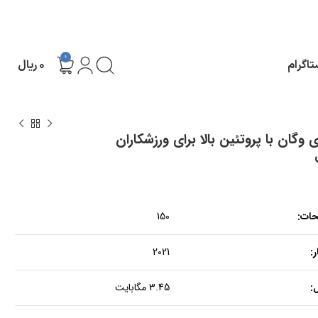
0
تاگرام
۰
ریال
وگان با پروتئین بالا برای ورزشکاران
حات:
150
:
2021
:
3.45 مگابایت