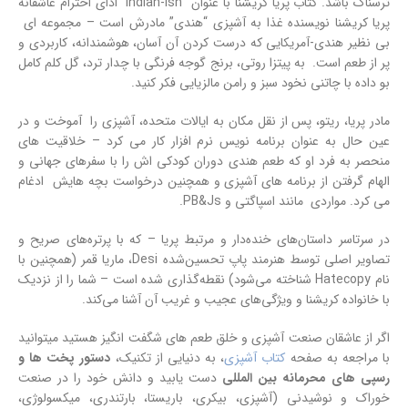
ترسناک باشد. کتاب پریا کریشنا با عنوان “Indian-Ish” ادای احترام عاشقانه
پریا کریشنا نویسنده غذا به آشپزی “هندی” مادرش است – مجموعه ای
بی نظیر هندی-آمریکایی که درست کردن آن آسان، هوشمندانه، کاربردی و
پر از طعم است. به پیتزا روتی، برنج گوجه فرنگی با چدار ترد، گل کلم کامل
بو داده با چاتنی نخود سبز و رامن مالزیایی فکر کنید.
مادر پریا، ریتو، پس از نقل مکان به ایالات متحده، آشپزی را آموخت و در
عین حال به عنوان برنامه نویس نرم افزار کار می کرد – خلاقیت های
منحصر به فرد او که طعم هندی دوران کودکی اش را با سفرهای جهانی و
الهام گرفتن از برنامه های آشپزی و همچنین درخواست بچه هایش ادغام
می کرد. مواردی مانند اسپاگتی و PB&Js.
در سرتاسر داستان‌های خنده‌دار و مرتبط پریا – که با پرتره‌های صریح و
تصاویر اصلی توسط هنرمند پاپ تحسین‌شده Desi، ماریا قمر (همچنین با
نام Hatecopy شناخته می‌شود) نقطه‌گذاری شده است – شما را از نزدیک
با خانواده کریشنا و ویژگی‌های عجیب و غریب آن آشنا می‌کند.
اگر از عاشقان صنعت آشپزی و خلق طعم های شگفت انگیز هستید میتوانید
با مراجعه به صفحه
کتاب آشپزی
، به دنیایی از تکنیک،
دستور پخت ها و
رسپی های محرمانه بین المللی
دست یابید و دانش خود را در صنعت
خوراک و نوشیدنی (آشپزی، بیکری، باریستا، بارتندری، میکسولوژی،