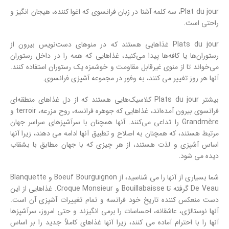
Plat du jour، سه کلمه آشنا در زبان فرانسوی که اغوا کننده، هیجان انگیز و
راحتی است.
Plats du jour غذاهایی هستند که در منوهای دست‌نویس بیرون از
رستوران‌ها یا کافه‌ها پیدا می‌کنید، غذاهایی که همه را در داخل رستوران
می‌خواند تا از منوی غیرقابل مقاومت و خوشمزه یک رستوران استفاده کنند.
آنها هر روز تغییر می کنند، به وفور در مجموعه آشپزی فرانسوی.
بیشتر Plats du jour کلاسیک‌هایی هستند که از دل غذاهای منطقه‌ای
فرانسوی بیرون آمده‌اند، غذاهایی که جوهره فرانسه، روح مزرعه، terroir و
Grandmère را تداعی می‌کنند. آنها همچنان با سرآشپزهای سراسر جهان
مرتبط هستند، که همچنان به اصلاح و تطبیق آنها ادامه می دهند، زیرا آنها
اساس آشپزی و لذت هستند، از هر چیزی که با جهان مطابق با بشقاب
دیده می شود.
شما بسیاری از آنها را می شناسید، از Boeuf Bourguignon و Blanquette
De Veau گرفته تا Bouillabaisse و Croque Monsieur. غذاهایی از این
دست منعکس کننده تاریخ خود فرانسه و تمام تغییرات آشپزی آن است.
آنها نوستالژی، عاشقانه، احساسات را برمی انگیزند و حتی امروز، سرآشپزها
آنها را با احترام آماده می کنند، زیرا آنها غذاهای کاملاً جدید را بر اساس