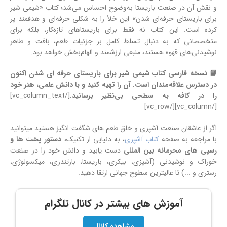
و نقش آن در صنعت باریستا به‌وضوح احساس می‌شد؛ کتاب «شیمی شیر
برای باریستای حرفه‌ای شدن» این خلأ را به شکلی حرفه‌ای و هدفمند پر
کرده است. این کتاب نه فقط برای باریستاهای تازه‌کار، بلکه برای
متخصصانی که به دنبال تسلط کامل بر جزئیات طعم، بافت و ظاهر
نوشیدنی‌های قهوه هستند، منبعی ارزشمند و الهام‌بخش خواهد بود.
📘 نسخه فارسی کتاب شیمی شیر برای باریستای حرفه ای شدن اکنون
در دسترس علاقه‌مندان است. آن را تهیه کنید و با دانش علمی، هنر خود
را در کافه به سطحی بی‌نظیر برسانید.
[/vc_column_text]
[/vc_column][/vc_row]
اگر از عاشقان صنعت آشپزی و خلق طعم های شگفت انگیز هستید میتوانید
با مراجعه به صفحه
کتاب آشپزی
، به دنیایی از تکنیک،
دستور پخت ها و
رسپی های محرمانه بین المللی
دست یابید و دانش خود را در صنعت
خوراک و نوشیدنی (آشپزی، بیکری، باریستا، بارتندری، میکسولوژی،
رستری و ...) تا عالیترین سطوح جهانی ارتقا دهید.
آموزش های بیشتر در کانال تلگرام
مشاهده کانال