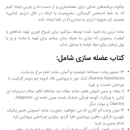
چگونه برنامه‌های غذایی برای عضله‌سازی و از دست دادن چربی ایجاد کنیم
که به شما احساس گرسنگی، محرومیت یا اینکه در حال «رژیم غذایی»
هستید (و به‌ویژه «رژیم بدنسازی») در شما ایجاد نکند.
ساده ترین راه تایید شده توسط سرآشپز برای شروع فوری تهیه غذاهای با
کیفیت رستوران که نیازی به صرف زمان بیشتر برای تهیه یا پخت و پز یا
پول بیشتر برای مواد اولیه یا وسایل ندارد.
کتاب عضله سازی شامل:
13 دستور پخت صبحانه خوشمزه و آسان، مانند تخم مرغ بندیکت،
Huevos Rancheros، کیک موز با پروتئین بالا، ادویه جو دوسر کارائیب با
چرخش ماست، و غیره.
11 سالاد و سس خوش طعم، مانند سالاد تند سانتافه تاکو، سالاد مدیترانه ای
کبابی با وینگرت گوجه فرنگی خشک شده، سس خامه ای Jalapeno-
Cilantro و موارد دیگر.
14 میان وعده کم کالری که می خواهید بخورید، مانند اسموتی خمیر پنکیک
بلوبری-نارگیل، مافین پروتئینی افرا-گردو، براونی چرخشی پروتئین کره
بادام زمینی و غیره.
16 دستور العمل گوشت گاو و خوک آبدار برای ناهار و شام خوش طعم،