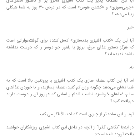
آیا این انعطاف پذیر یک کتاب آشپزی ماکرو پر از دستور العمل‌های
«چربی‌سوزی» و «کشتن هوس» است که در عرض 30 روز به شما هیکلی
زیبا می‌دهد؟
خیر
آیا این یک «کتاب آشپزی بدنسازی» کسل کننده برای گوشتخوارانی است
که هرگز دستور غذای مرغ، برنج یا بلغور جو دوسر را که دوست نداشته
باشند ندیده اند؟
نه.
اما آیا این کتاب عضله سازی یک کتاب آشپزی با پروتئین بالا است که به
شما نشان می‌دهد چگونه وزن کم کنید، عضله بسازید، و با خوردن غذاهای
سالم، غذاهای خوشمزه، تناسب اندام و آسانی که هر روز آن را دوست دارید
دریافت کنید؟
آره. و این ساده تر از چیزی است که احتمالاً فکر می کنید.
در اینجا “نگاهی گذرا” از آنچه در داخل این کتاب آشپزی ورزشکاران خواهید
یافت آورده شده است: