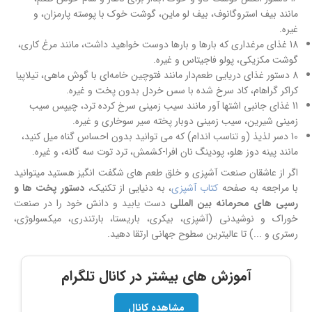
مانند بیف استروگانوف، بیف لو ماین، گوشت خوک با پوسته پارمزان، و
غیره.
18 غذای مرغداری که بارها و بارها دوست خواهید داشت، مانند مرغ کاری،
گوشت مکزیکی، پولو فاجیتاس و غیره.
8 دستور غذای دریایی طعم‌دار مانند فتوچین خامه‌ای با گوش ماهی، تیلاپیا
کراکر گراهام، کاد سرخ شده با سس خردل بدون پخت و غیره.
11 غذای جانبی اشتها آور مانند سیب زمینی سرخ کرده ترد، چیپس سیب
زمینی شیرین، سیب زمینی دوبار پخته سیر سوخاری و غیره.
10 دسر لذیذ (و تناسب اندام) که می توانید بدون احساس گناه میل کنید،
مانند پینه دوز هلو، پودینگ نان افرا-کشمش، ترد توت سه گانه، و غیره.
اگر از عاشقان صنعت آشپزی و خلق طعم های شگفت انگیز هستید میتوانید
با مراجعه به صفحه
کتاب آشپزی
، به دنیایی از تکنیک،
دستور پخت ها و
رسپی های محرمانه بین المللی
دست یابید و دانش خود را در صنعت
خوراک و نوشیدنی (آشپزی، بیکری، باریستا، بارتندری، میکسولوژی،
رستری و ...) تا عالیترین سطوح جهانی ارتقا دهید.
آموزش های بیشتر در کانال تلگرام
مشاهده کانال