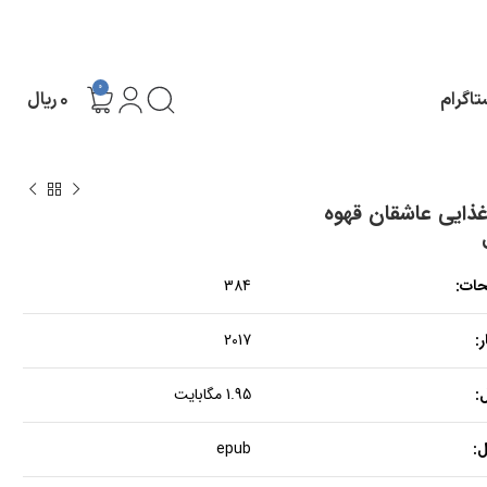
0
تاگرام
۰
ریال
غذایی عاشقان قهوه
حات:
384
:
2017
:
1.95 مگابایت
:
epub