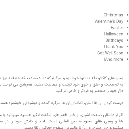
Christmas
Valentine’s Day
Easter
Halloween
Birthdays
Thank You
Get Well Soon
And more!
بمب های کاکائو داغ نه تنها خوشمزه و سرگرم کننده هستند، بلکه خلاقانه نیز ه
به ترجیحات و خلق و خوی خود ترکیب و مطابقت دهید. همچنین می توانید با ا
داغ خود را منحصر به فردتر و خاص تر کنید.
درست کردن آن ها آسان، تماشای آن ها سرگرم کننده و نوشیدنی خوشمزه هستند
اگر از عاشقان صنعت آشپزی و خلق طعم های شگفت انگیز هستید میتوانید با 
ها و
رسپی های محرمانه بین المللی
دست یابید و دانش خود را در صنعت
میکسولوژی، رستری و ...) تا عالیترین سطوح جهانی ارتقا دهید.