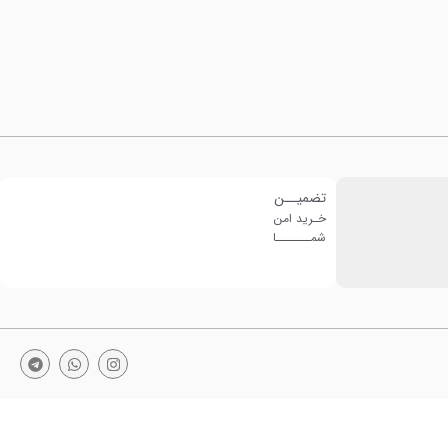
تضمیــن
خـرید امن
شمـــــــا