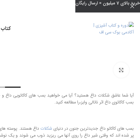
خرید بالای 7 میلیون = ارسال رایگان
کتاب 
بزرگنمایی تصویر
آیا شما عاشق شکلات داغ هستید؟ آیا می خواهید بمب های کاکائویی داغ و 
بمب کاکائوی داغ اثر ناتالی وایز،را مطالعه کنید.
بمب های کاکائو داغ جدیدترین جنون در دنیای
شکلات
داغ هستند. پوسته های ش
پر شده اند که وقتی شیر داغ را روی آنها می ریزید ذوب می شوند و یک نوش