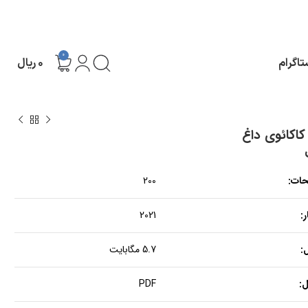
0
تاگرام
۰
ریال
اکائوی داغ
حات:
200
:
2021
:
5.7 مگابایت
:
PDF