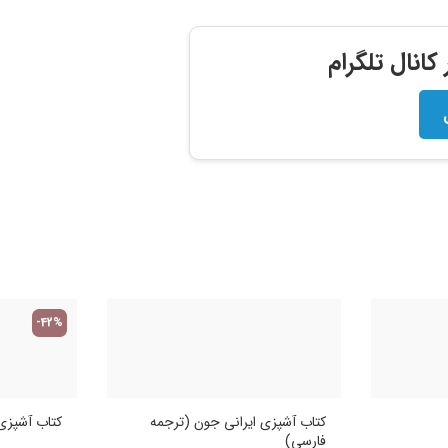
انال تلگرام
-42%
کتاب آشپزی ایرانی جون (ترجمه
کتاب آشپزی 
فارسی)