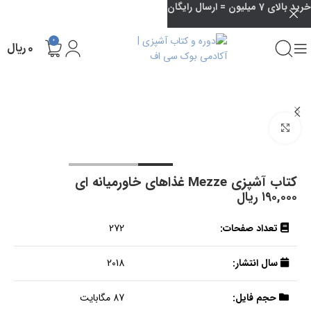
خرید بالای 7 میلیون = ارسال رایگان
0
۰
ریال
بزرگنمایی تصویر
کتاب آشپزی Mezze غذاهای خاورمیانه ای
۱۹۰,۰۰۰
ریال
تعداد صفحات:
272
سال انتشار:
2018
حجم فایل:
87 مگابایت