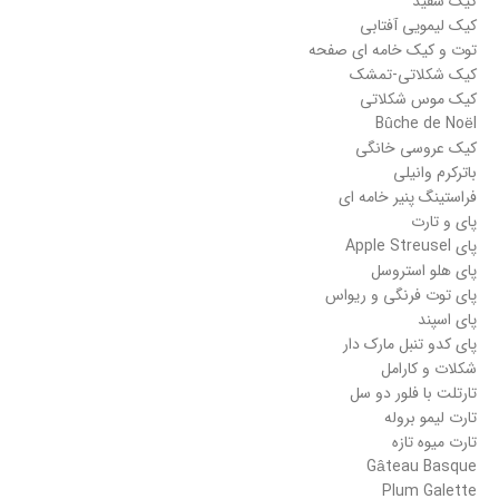
کیک سفید
کیک لیمویی آفتابی
توت و کیک خامه ای صفحه
کیک شکلاتی-تمشک
کیک موس شکلاتی
Bûche de Noël
کیک عروسی خانگی
باترکرم وانیلی
فراستینگ پنیر خامه ای
پای و تارت
پای Apple Streusel
پای هلو استروسل
پای توت فرنگی و ریواس
پای اسپند
پای کدو تنبل مارک دار
شکلات و کارامل
تارتلت با فلور دو سل
تارت لیمو بروله
تارت میوه تازه
Gâteau Basque
Plum Galette