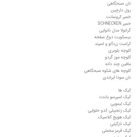
نان صبحگاهی
رول دارچین
خمیر کروسانت
خمیر SCHNECKEN
گرانولا مدل نانوایی
بیسکویت دوغ صفحه
کراست زردآلو و اسپند
کلوچه بلوبری
کلوچه موز گردو
مافین چند دانه
کلوچه های شکوه صبحگاهی
نان سودا ایرلندی
کیک ها
کیک اسپرسو باندت
کیک لیمویی
کیک زنجبیلی کدو حلوایی
کیک هویج کلاسیک
کیک نارگیلی
کیک قرمز مخملی