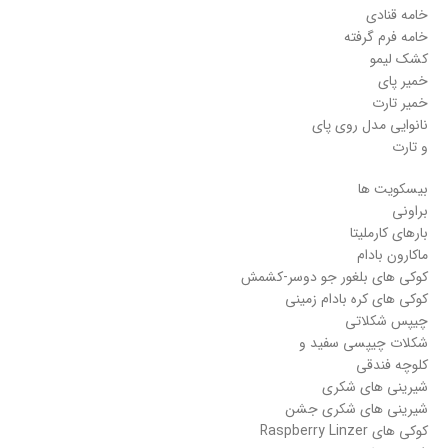
خامه قنادی
خامه فرم گرفته
کشک لیمو
خمیر پای
خمیر تارت
نانوایی مدل روی پای
و تارت
بیسکویت ها
براونی
بارهای کارملیتا
ماکارون بادام
کوکی های بلغور جو دوسر-کشمش
کوکی های کره بادام زمینی
چیپس شکلاتی
شکلات چیپسی سفید و
کلوچه فندقی
شیرینی های شکری
شیرینی های شکری جشن
کوکی های Raspberry Linzer