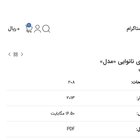
0
تاگرام
۰
ریال
 نانوایی «مدل»
حات:
208
:
2013
:
16.50 مگابایت
:
PDF