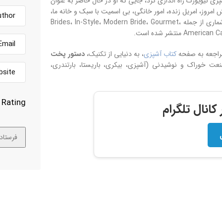
آشپزی نیویورک راه اندازی کرد، جایی که او در حال حاضر به عنوان
امروز، امریل زنده، امور خانگی، بی اسمیت با سبک و خانه ما،
و همچنین در ده ها برنامه رادیویی حضور داشته است. آثار او در مجلات بی‌شماری از جمله Brides، In-Style، Modern Bride، Gourmet،
مراجعه به صفحه
کتاب آشپزی
، به دنیایی از تکنیک،
دستور پخت
 خوراک و نوشیدنی (آشپزی، بیکری، باریستا، بارتندری،
Rating
انال تلگرام