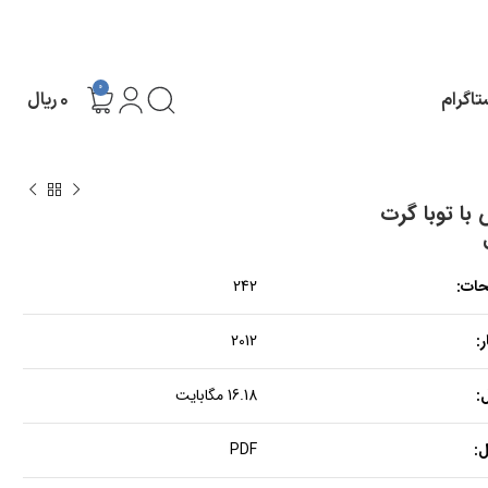
0
تاگرام
۰
ریال
با توبا گرت
حات:
242
:
2012
:
16.18 مگابایت
:
PDF