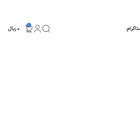
0
تاگرام
۰
ریال
نمایش
9
24
36