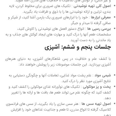
و غیر الکلی، از کوکتل های کلاسیک تا خلاقیت های مدرن آشنا شوید.
اصول کلی تهیه نوشیدنی
: تکنیک های ضروری برای مخلوط کردن، لایه
بندی، تزئین و ارائه نوشیدنی ها را با ذوق و ظرافت یاد بگیرید.
معرفی ابزارها
: خود را با ابزارهای ضروری یک بارمن آشنا کنید، از شیکر و
صافی گرفته تا میدلر و جیگر.
بررسی رسپی ها
: انواع دستور العمل های نوشیدنی را کاوش کنید،
مشخصات طعم آنها را درک کنید و مهارت های ایجاد کوکتل های جذاب و به
یاد ماندنی را به دست آورید.
جلسات پنجم و ششم: آشپزی
با کشف علم و خلاقیت در پس شاهکارهای آشپزی، به دنیای هنرهای
آشپزی بپردازید. این جلسات موضوعات زیر را پوشش خواهند داد:
شیمی مواد
: علم پشت مواد غذایی، تعاملات آنها و چگونگی دستیابی به
نتایج آشپزی مورد نظر را درک کنید.
پخت و پز مولکولی
: تکنیک های نوآورانه غذای مولکولی را کشف کنید و
کشف کنید که چگونه علم می تواند طعم ها، بافت ها و ارائه ها را تغییر
دهد.
اصول تهیه سس ها
: هنر سس سازی را یاد بگیرید، از سس های فرانسوی
کلاسیک گرفته تا انواع مدرن، تا طعم و جذابیت غذاهای خود را افزایش
دهید.