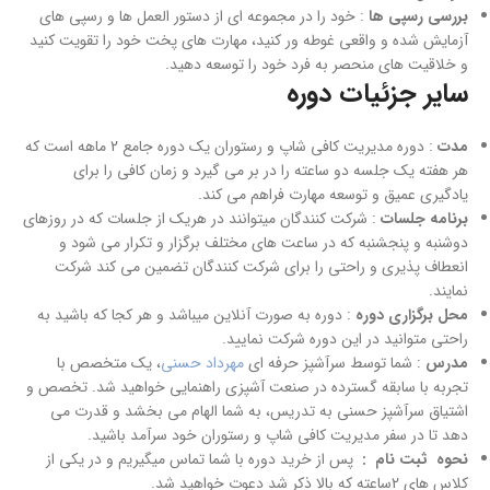
بررسی رسپی ها
: خود را در مجموعه ای از دستور العمل ها و رسپی های
آزمایش شده و واقعی غوطه ور کنید، مهارت های پخت خود را تقویت کنید
و خلاقیت های منحصر به فرد خود را توسعه دهید.
سایر جزئیات دوره
مدت
: دوره مدیریت کافی شاپ و رستوران یک دوره جامع 2 ماهه است که
هر هفته یک جلسه دو ساعته را در بر می گیرد و زمان کافی را برای
یادگیری عمیق و توسعه مهارت فراهم می کند.
برنامه جلسات
: شرکت کنندگان میتوانند در هریک از جلسات که در روزهای
دوشنبه و پنجشنبه که در ساعت های مختلف برگزار و تکرار می شود و
انعطاف پذیری و راحتی را برای شرکت کنندگان تضمین می کند شرکت
نمایند.
محل برگزاری دوره
: دوره به صورت آنلاین میباشد و هر کجا که باشید به
راحتی متوانید در این دوره شرکت نمایید.
مدرس
: شما توسط سرآشپز حرفه ای
مهرداد حسنی
، یک متخصص با
تجربه با سابقه گسترده در صنعت آشپزی راهنمایی خواهید شد. تخصص و
اشتیاق سرآشپز حسنی به تدریس، به شما الهام می بخشد و قدرت می
دهد تا در سفر مدیریت کافی شاپ و رستوران خود سرآمد باشید.
نحوه ثبت نام :
پس از خرید دوره با شما تماس میگیریم و در یکی از
کلاس های 2ساعته که بالا ذکر شد دعوت خواهید شد.