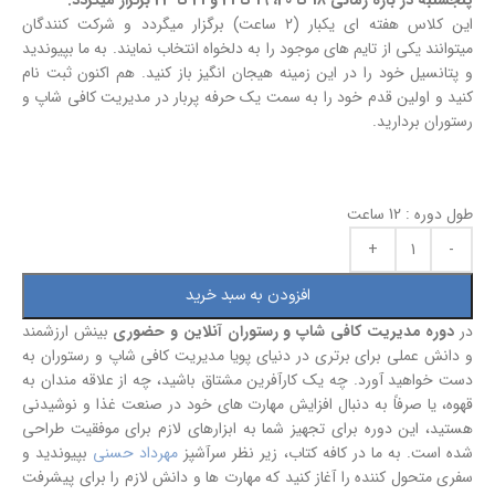
پنجشنبه در بازه زمانی 18 تا 20، 19 تا 21 و 21 تا 23 برگزار میگردد.
این کلاس هفته ای یکبار (2 ساعت) برگزار میگردد و شرکت کنندگان
میتوانند یکی از تایم های موجود را به دلخواه انتخاب نمایند. به ما بپیوندید
و پتانسیل خود را در این زمینه هیجان انگیز باز کنید. هم اکنون ثبت نام
کنید و اولین قدم خود را به سمت یک حرفه پربار در مدیریت کافی شاپ و
رستوران بردارید.
طول دوره : 12 ساعت
افزودن به سبد خرید
در
دوره مدیریت کافی شاپ و رستوران آنلاین و حضوری
بینش ارزشمند
و دانش عملی برای برتری در دنیای پویا مدیریت کافی شاپ و رستوران به
دست خواهید آورد. چه یک کارآفرین مشتاق باشید، چه از علاقه مندان به
قهوه، یا صرفاً به دنبال افزایش مهارت های خود در صنعت غذا و نوشیدنی
هستید، این دوره برای تجهیز شما به ابزارهای لازم برای موفقیت طراحی
شده است. به ما در کافه کتاب، زیر نظر سرآشپز
مهرداد حسنی
بپیوندید و
سفری متحول کننده را آغاز کنید که مهارت ها و دانش لازم را برای پیشرفت