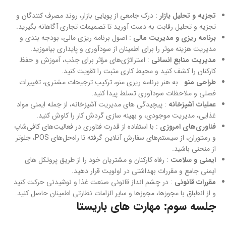
تجزیه و تحلیل بازار
: درک جامعی از پویایی بازار، روند مصرف کنندگان و
تجزیه و تحلیل رقابت به دست آورید تا تصمیمات تجاری آگاهانه بگیرید.
برنامه ریزی و مدیریت مالی
: اصول برنامه ریزی مالی، بودجه بندی و
مدیریت هزینه موثر را برای اطمینان از سودآوری و پایداری بیاموزید.
مدیریت منابع انسانی
: استراتژی‌های مؤثر برای جذب، آموزش و حفظ
کارکنان را کشف کنید و محیط کاری مثبت را تقویت کنید.
طراحی منو
: به هنر برنامه ریزی منو، ترکیب ترجیحات مشتری، تغییرات
فصلی و ملاحظات سودآوری تسلط پیدا کنید.
عملیات آشپزخانه
: پیچیدگی های مدیریت آشپزخانه، از جمله ایمنی مواد
غذایی، مدیریت موجودی، و بهینه سازی گردش کار را کاوش کنید.
فناوری‌های امروزی
: با استفاده از قدرت فناوری در فعالیت‌های کافی‌شاپ
و رستوران، از سیستم‌های سفارش آنلاین گرفته تا راه‌حل‌های POS، جلوتر
از منحنی باشید.
ایمنی و سلامت
: رفاه کارکنان و مشتریان خود را از طریق پروتکل های
ایمنی جامع و مقررات بهداشتی در اولویت قرار دهید.
مقررات قانونی
: در چشم انداز قانونی صنعت غذا و نوشیدنی حرکت کنید
و از انطباق با مجوزها، مجوزها و سایر الزامات نظارتی اطمینان حاصل کنید.
جلسه سوم: مهارت های باریستا