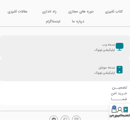
کتاب آشپزی
دوره های مجازی
راه اندازی
مقالات آشپزی
درباره ما
اینستاگرام
نسخه وب
اپلیکیشن نوبوک
نسخه موبایل
اپلیکیشن نوبوک
تضمیــن
خـرید امن
شمـــــــا
0
تاب‌ها
ساب کاربری من
سبد خرید