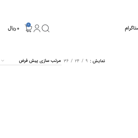
0
تاگرام
۰
ریال
نمایش
9
24
36