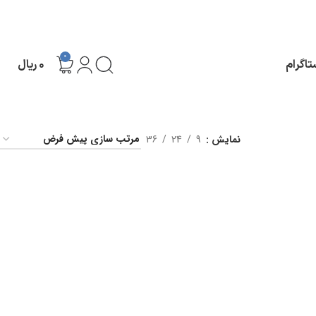
0
تاگرام
۰
ریال
نمایش
9
24
36