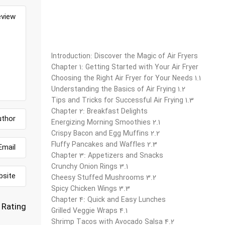
Introduction: Discover the Magic of Air Fryers
Chapter 1: Getting Started with Your Air Fryer
1.1 Choosing the Right Air Fryer for Your Needs
1.2 Understanding the Basics of Air Frying
1.3 Tips and Tricks for Successful Air Frying
Chapter 2: Breakfast Delights
2.1 Energizing Morning Smoothies
2.2 Crispy Bacon and Egg Muffins
2.3 Fluffy Pancakes and Waffles
Chapter 3: Appetizers and Snacks
3.1 Crunchy Onion Rings
3.2 Cheesy Stuffed Mushrooms
3.3 Spicy Chicken Wings
Chapter 4: Quick and Easy Lunches
Rating
4.1 Grilled Veggie Wraps
4.2 Shrimp Tacos with Avocado Salsa