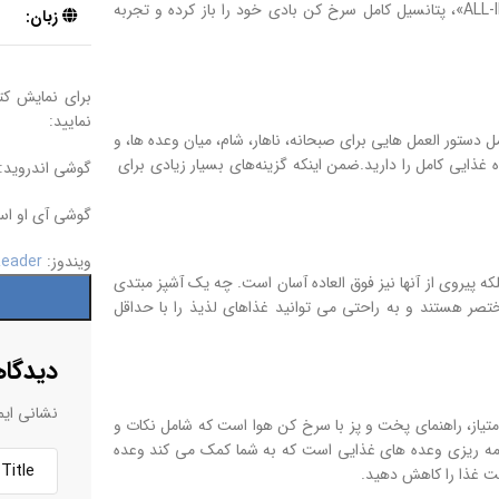
رضایت بخشی دست می یابند. با «کتاب آشپزی سرخ کن هوا: ALL-IN-ONE 2022»، پتانسیل کامل سرخ کن بادی خود را باز کرده و تجربه
زبان:
برای نمایش کتا
نمایید:
 دستور العمل هایی برای صبحانه، ناهار، شام، میان وعده ها، و
ذایی کامل را دارید.ضمن اینکه گزینه‌های بسیار زیادی برای
گوشی اندروید:
گوشی آی او ا
ویندوز:
eader
ه پیروی از آنها نیز فوق العاده آسان است. چه یک آشپز مبتدی
تصر هستند و به راحتی می توانید غذاهای لذیذ را با حداقل
دیدگاه
نشانی ایم
اولین امتیاز، راهنمای پخت و پز با سرخ کن هوا است که شامل نکات و
رنامه ریزی وعده های غذایی است که به شما کمک می کند وعده
فت غذا را کاهش دهید.