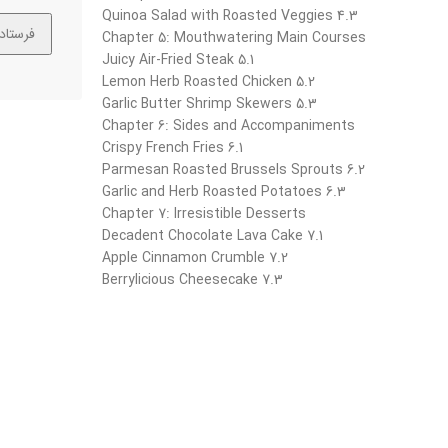
4.3 Quinoa Salad with Roasted Veggies
Chapter 5: Mouthwatering Main Courses
5.1 Juicy Air-Fried Steak
5.2 Lemon Herb Roasted Chicken
5.3 Garlic Butter Shrimp Skewers
Chapter 6: Sides and Accompaniments
6.1 Crispy French Fries
6.2 Parmesan Roasted Brussels Sprouts
6.3 Garlic and Herb Roasted Potatoes
Chapter 7: Irresistible Desserts
7.1 Decadent Chocolate Lava Cake
7.2 Apple Cinnamon Crumble
7.3 Berrylicious Cheesecake