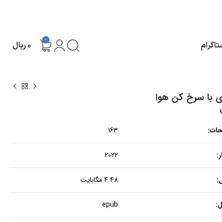
0
تاگرام
۰
ریال
 با سرخ کن هوا
حات:
163
:
2022
:
4.48 مگابایت
:
epub