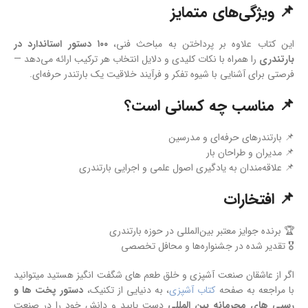
📌 ویژگی‌های متمایز
این کتاب علاوه بر پرداختن به مباحث فنی،
۱۰۰ دستور استاندارد در
بارتندری
را همراه با نکات کلیدی و دلایل انتخاب هر ترکیب ارائه می‌دهد —
فرصتی برای آشنایی با شیوه تفکر و فرآیند خلاقیت یک بارتندر حرفه‌ای.
📌 مناسب چه کسانی است؟
📌 بارتندرهای حرفه‌ای و مدرسین
📌 مدیران و طراحان بار
📌 علاقه‌مندان به یادگیری اصول علمی و اجرایی بارتندری
📌 افتخارات
🏆 برنده جوایز معتبر بین‌المللی در حوزه بارتندری
🎖️ تقدیر شده در جشنواره‌ها و محافل تخصصی
اگر از عاشقان صنعت آشپزی و خلق طعم های شگفت انگیز هستید میتوانید
با مراجعه به صفحه
کتاب آشپزی
، به دنیایی از تکنیک،
دستور پخت ها و
رسپی های محرمانه بین المللی
دست یابید و دانش خود را در صنعت