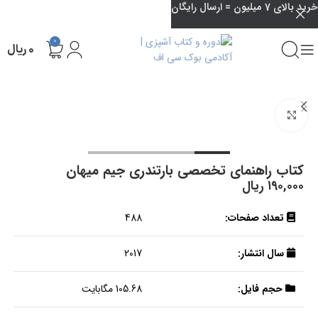
خرید بالای 7 میلیون = ارسال رایگان
0
۰
ریال
بزرگنمایی تصویر
کتاب راهنمای تخصصی بارتندری جیم میهان
۱۹۰,۰۰۰
ریال
تعداد صفحات:
488
سال انتشار:
2017
حجم فایل:
105.68 مگابایت