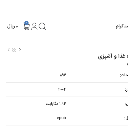
0
تاگرام
۰
ریال
 غذا و آشپزی
حات:
896
:
2004
:
1.94 مگابایت
:
epub