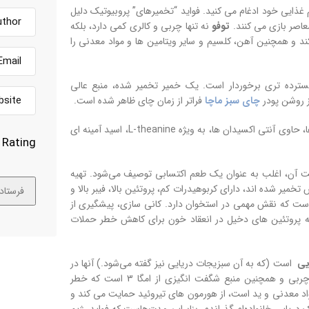
م غذایی خود ادغام می کنید. فواید “تخمیرهای” پروبیوتیک دلیل
عاصر بازی می کنند.
توفو
نه تنها چربی و کالری کمی دارد، بلکه
و همچنین آهن، کلسیم و سایر ویتامین ها و مواد معدنی را
ترده تری برخوردار است. یک خمیر تخمیر شده، منبع عالی
ز روشن پودر
چای سبز ماچا
فراتر از زمان چای ظاهر شده است.
ماچا با افزودن طعم متمایز خود به طیف وسیعی از دسرها، نوشیدنی ها و غذاها، حاوی آنتی اکسیدان ها، به ویژه L-theanine، اسید آمینه ای
Rating
 آن، اغلب به عنوان یک طعم اکتسابی توصیف می‌شود. تهیه
یر شده اند، دارای کربوهیدرات کم، پروتئین بالا، فیبر بالا و
ار از طیف وسیعی از مواد مغذی از جمله سطوح بسیار بالای ویتامین K2 است که نقش مهمی در استخوان دارد. کانی سازی، پیشگیری از
 پروتئین های دخیل در انعقاد خون برای کاهش خطر حملات
یی
است (که به آن سبزیجات دریایی نیز گفته می‌شود.) آنها در
قالب‌های مختلفی عرضه می‌شوند. Wakame دارای مواد مغذی متراکم، کم چربی و همچنین منبع شگفت انگیزی از امگا 3 است که خطر
اد معدنی و ید است، از هورمون های تیروئید حمایت می کند و