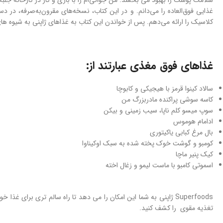
سلامت پوست را بهبود می بخشد. من جوانی‌ام را با بازی و کار در کارخانه جلبک
غذایی فوق‌العاده را می‌دانم. و در این کتاب، نسخه‌های مقرون‌به‌صرفه، در د
کلاسیک را ارائه می‌دهم. پس از خواندن این کتاب به غذاهای ژاپنی به شیوه ه
غذاهای فوق مغذی عبارتند از:
سالاد کینوا قرمز با هیجیکی و کابوچا
کاسه سوشی پراکنده مادربزرگ من
سوپ میسو کلم ناپا، سیب زمینی و بیکن
ادامام هوموس
بال مرغ کبابی یاکیتوری
کومبو و گوشت خوک پخته شده به سبک اوکیناوا
کیک پنیر ماچا
اسموتی کامبو با ماست لیمو و زغال اخته
Superfoods ژاپنی به شما این امکان را می دهد تا راه سالم تری برای
تغذیه مقوی را کشف کنید.