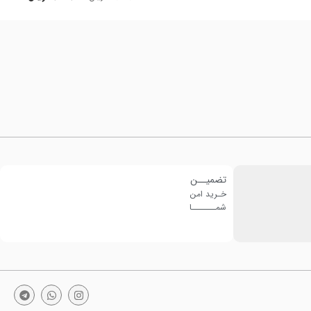
تضمیــن
خـرید امن
شمـــــــا