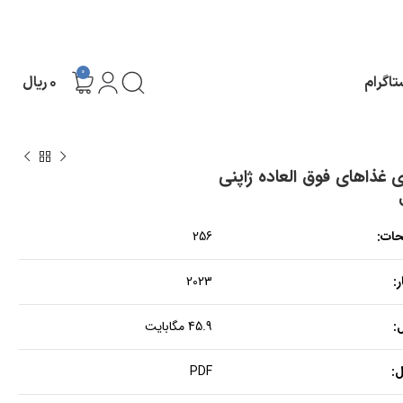
0
تاگرام
۰
ریال
 غذاهای فوق العاده ژاپنی
حات:
256
:
2023
:
45.9 مگابایت
:
PDF