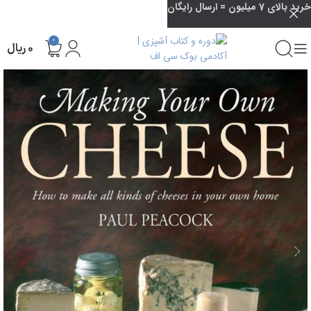
خرید بالای 7 میلیون = ارسال رایگان
0
۰
ریال