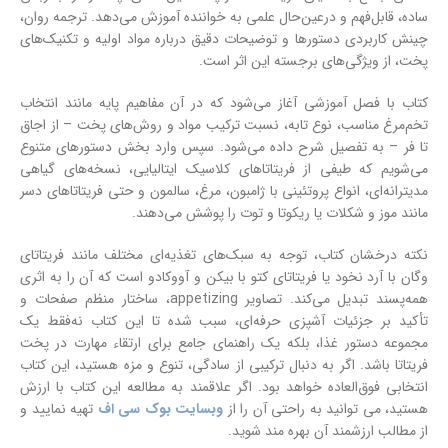
ساده، قابل‌فهم و درعین‌حال علمی به خواننده آموزش می‌دهد. ترجمه روان،
چینش کاربردی دستورها و توضیحات دقیق درباره مواد اولیه و تکنیک‌های
پخت، از ویژگی‌های برجسته این اثر است.
کتاب با فصل آموزشی آغاز می‌شود که در آن مفاهیم پایه مانند انتخاب
تخم‌مرغ مناسب، نوع تابه، نسبت ترکیب مواد و روش‌های پخت – از اجاق
تا فر – به تفصیل شرح داده می‌شود. سپس وارد بخش دستورهای متنوع
می‌شویم که طیفی از فریتاتاهای کلاسیک ایتالیایی، نسخه‌های گیاهی
مدیترانه‌ای، انواع پروتئینی با ژامبون، مرغ، سالمون و حتی فریتاتاهای دسر
مانند موز و شکلات یا ریکوتا و توت را پوشش می‌دهند.
نکته درخشان کتاب، توجه به سبک‌های تغذیه‌ای مختلف مانند فریتاتای
وگان با آرد نخود یا فریتاتای کتو با بیکن و آووکادو است که آن را به اثری
همه‌پسند تبدیل می‌کند. تصاویر appetizing، ساختار منظم صفحات و
تأکید بر جزئیات آشپزی حرفه‌ای، سبب شده تا این کتاب نه‌فقط یک
مجموعه دستور غذا، بلکه یک راهنمای جامع برای ارتقاء مهارت در پخت
فریتاتا باشد. اگر به دنبال ترکیبی از سادگی، تنوع و مزه هستید، این کتاب
انتخابی فوق‌العاده خواهد بود. اگر علاقمند به مطالعه این کتاب با ارزش
هستید، می توانید به راحتی آن را از
وبسایت بوک سی اف
تهیه نمایید و
از مطالب ارزشمند آن بهره مند شوید.