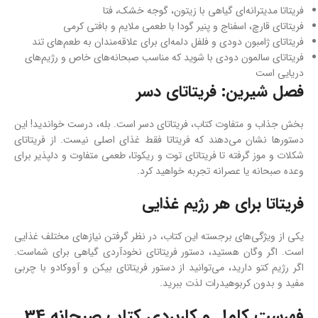
فریتاتا مدیترانه‌ای گیاهی با زیتون، گوجه خشک، فتا
فریتاتای قارچ، اسفناج و پنیر گودا با طعمی ملایم و بافتی کرمی
فریتاتای ژامبون دودی و فلفل دلمه‌ای برای علاقه‌مندان به طعم‌های تند
فریتاتای سالمون دودی با شوید که مناسب صبحانه‌های خاص و رژیم‌های
دریایی است
فصل شیرین: فریتاتای دسر
بخش جذاب و متفاوت کتاب، فریتاتای دسر است. بله، درست خواندید! این
دستورها نشان می‌دهند که فریتاتا فقط غذای اصلی نیست. از فریتاتای
شکلات و موز گرفته تا فریتاتای توت و ریکوتا، طعمی متفاوت و دلپذیر برای
وعده صبحانه یا عصرانه تجربه خواهید کرد.
فریتاتا برای هر رژیم غذایی
یکی از ویژگی‌های برجسته این کتاب، در نظر گرفتن نیازهای مختلف غذایی
است. اگر وگان هستید، دستور فریتاتای نخودآردی گیاهی برای شماست.
اگر رژیم کتو دارید، می‌توانید از دستور فریتاتای بیکن و آووکادو با چربی
مفید و بدون کربوهیدرات لذت ببرید.
فهرست کامل و کاربردی کتاب صبحانه 34