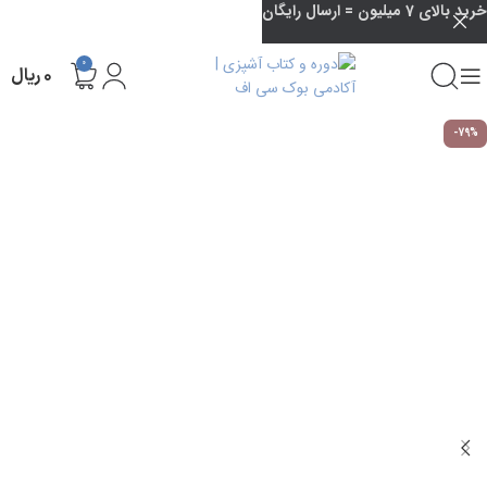
خرید بالای 7 میلیون = ارسال رایگان
0
۰
ریال
-79%