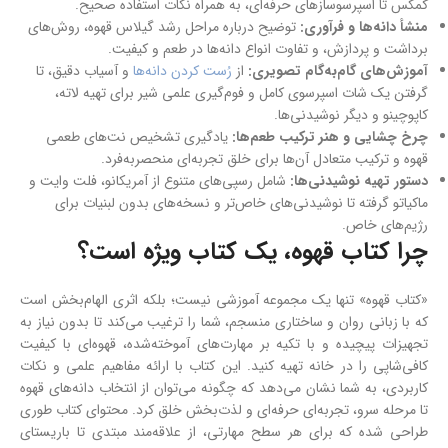
کمکس تا اسپرسوسازهای حرفه‌ای، به همراه نکات استفاده صحیح.
منشأ دانه‌ها و فرآوری:
توضیح درباره مراحل رشد گیلاس قهوه، روش‌های
برداشت و پردازش، و تفاوت انواع دانه‌ها در طعم و کیفیت.
آموزش‌های گام‌به‌گام تصویری:
از
رُست کردن دانه‌ها
و آسیاب دقیق، تا
گرفتن یک شات اسپرسوی کامل و فوم‌گیری علمی شیر برای تهیه لاته،
کاپوچینو و دیگر نوشیدنی‌ها.
چرخ چشایی و هنر ترکیب طعم‌ها:
یادگیری تشخیص نت‌های طعمی
قهوه و ترکیب متعادل آن‌ها برای خلق تجربه‌ای منحصربه‌فرد.
دستور تهیه نوشیدنی‌ها:
شامل رسپی‌های متنوع از آمریکانو، فلت وایت و
ماکیاتو گرفته تا نوشیدنی‌های خاص‌تر و نسخه‌های بدون لبنیات برای
رژیم‌های خاص.
چرا کتاب قهوه، یک کتاب ویژه است؟
«کتاب قهوه» تنها یک مجموعه آموزشی نیست؛ بلکه اثری الهام‌بخش است
که با زبانی روان و ساختاری منسجم، شما را ترغیب می‌کند تا بدون نیاز به
تجهیزات پیچیده و با تکیه بر مهارت‌های آموخته‌شده، قهوه‌ای با کیفیت
کافی‌شاپی را در خانه تهیه کنید. این کتاب با ارائه مفاهیم علمی و نکات
کاربردی، به شما نشان می‌دهد که چگونه می‌توان از انتخاب دانه‌های قهوه
تا مرحله سرو، تجربه‌ای حرفه‌ای و لذت‌بخش خلق کرد. محتوای کتاب طوری
طراحی شده که برای هر سطح مهارتی، از علاقه‌مند مبتدی تا باریستای