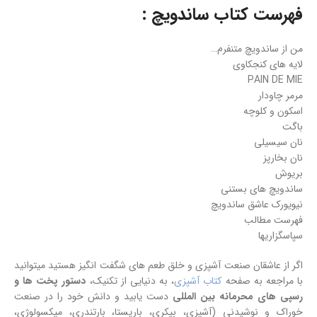
فهرست کتاب ساندویچ :
من از ساندویچ متنفرم…
لایه های کنجکاوی
PAIN DE MIE
مرمر چاودار
اسکون و کلوچه
باگت
نان سیسیلی
نان بخارپز
بریوش
ساندویچ های بستنی
نیویورک عاشق ساندویچ
فهرست مطالب
سپاسگزاریها
اگر از عاشقان صنعت آشپزی و خلق طعم های شگفت انگیز هستید میتوانید
با مراجعه به صفحه
کتاب آشپزی
، به دنیایی از تکنیک،
دستور پخت ها و
رسپی های محرمانه بین المللی
دست یابید و دانش خود را در صنعت
خوراک و نوشیدنی (آشپزی، بیکری، باریستا، بارتندری، میکسولوژی،