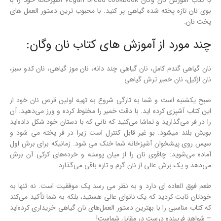
با کتاب آموزش نان وگان vegan bread cookbook آشپزخانه خود را با
بوی نان تازه پخته شده گیاهی پر کنید. با
محبوب ترین دستور العمل های
پخت نان.
چند مورد از آموزش های کتاب نان وگان:‌
نان گیاهی گندم کامل، نان گیاهی چند دانه، نان موز گیاهی، نان کدو سبز،
نان ازکیل، نان خمیر ترش گیاهی
صبح یکشنبه است و شما به تازگی شروع به تهیه اولین قرص نان خود از
این کتاب آشپزی کرده اید. با دقت خمیر را مخلوط کرده و ورز می‌دهید. آن
را در فر می‌گذارید و تماشا می‌کنید که نانی که با دستان خود شکل داده‌اید
بویش بلند میشود. بو غیر قابل کنترل است زیرا در فر پخته می شود و
سپس روی پیشخوان آشپزخانه شما خنک می شود. زمانیکه برای برش اول
آماده می‌شوید: چاقوی نان را از میان پوسته و خرده‌های کرکی آن برش
می‌دهد و یک برش عالی از نان گرم و تازه باقی می‌گذارد.
طعم فوق العاده ای دارد و به نظر می رسد یک موفقیت است. نه تنها به
خودتان ثابت کردید که یک نانوای عالی هستید، بلکه به شما تأکید می‌کند
که کتاب مناسبی را با بهترین دستور العمل‌های نان گیاهی خریداری کرده‌اید
– شواهد فریبنده درست در مقابل شماست!