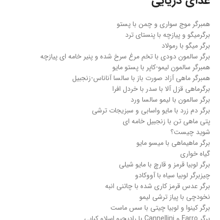
غذای دریایی
همبرگر موج سواری و چمن با پستو
برگرمیگو و پیازچه با پنستای ترد
برگر میگو با رمولاد
برگر سالمون دودی با تخم مرغ سرخ شده و پنیر خامه ای پیازچه
همبرگر سالمون لیمو-کاپر با پستو مایو
همبرگر ماهی آزاد صورت باز با سالسا آناناس-زنجبیل
برگرماهی قزل آلا با سدر با خردل افرا
برگر سالمون با لیمو سالسا ورد
برگر دم زرد با مایو واسابی و سبزیجات ترشی
پتی ماهی تن با زنجبیل خامه ای
شوید چیست؟
برگر ماهیماهی با میسو مایو
گیاه خواری
برگر لوبیا قرمز و قارچ با مایو شیلی
چیزبرگر لوبیا سیاه با آووکادو
برگر عدس قرمز کاری شده با چاتنی انبه
نخودچی با پیاز ترشی لیمو
برگر کینوا و لوبیا چیتی با سس ماست
برگر Farro و Cannellini با رادیچیو اسلاو کبابی