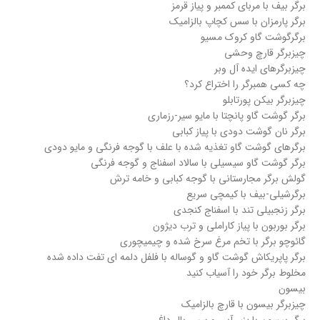
برگر بیف با مربای کممبر و پیاز قرمز
برگر پارمزان با سس کچاپ بالزامیک
برگرگوشت گاو کروک مسیو
چیزبرگر قارچ وحشی
چیزبرگرهای ایده آل وبر
چه کسی همبرگر را اختراع کرد؟
چیزبرگر بیکن پورتابلو
برگر گوشت گاو پانچتا با مایو سیر-رزماری
برگر نان گوشت دودی با پیاز کبابی
برگرهای گوشت گاو تغذیه شده با علف با گوجه فرنگی و مایو دودی
برگر گوشت گاو سیسیلی با سالاد اسفناج و گوجه فرنگی
گولش برگر مجارستانی با گوجه کبابی و خامه ترش
برگرشیلی-بیف با کیمچی سریع
برگر زنجبیلی تند با اسفناج کنجدی
برگر بوربون با پیاز کاراملی و ترب دیژون
گائوچو برگر با تخم مرغ سرخ شده و چیمیچوری
برگر پاپریکاش گوشت گاو و گوساله با فلفل دلمه ای تفت داده شده
مخلوط برگر خود را آسیاب کنید
بیسون
چیزبرگر بیسون با قارچ بالزامیک