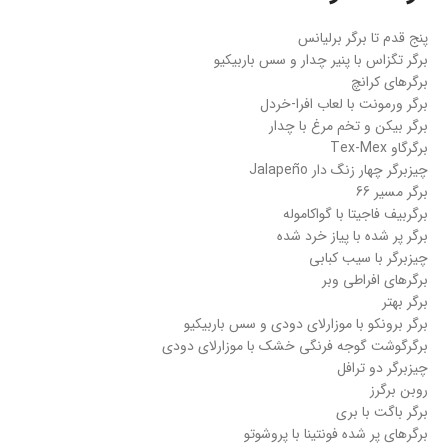
پنج قدم تا برگر برلیانس
برگر تگزاس با پنیر چدار و سس باربیکیو
برگرهای کرانچ
برگر ورمونت با لعاب افرا-خردل
برگر بیکن و تخم مرغ با چدار
برگرگاو Tex-Mex
چیزبرگر چهار زنگ دار Jalapeño
برگر مسیر 66
برگربیف فاجیتا با گواکاموله
برگر پر شده با پیاز خرد شده
چیزبرگر با سیب کبابی
برگرهای افراطی وبر
برگر بهتر
برگر برونکو با موزارلای دودی و سس باربیکیو
برگرگوشت گوجه فرنگی خشک با موزارلای دودی
چیزبرگر دو ترافل
روبن برگرز
برگر باگت با بری
برگرهای پر شده فونتینا با پروشوتو