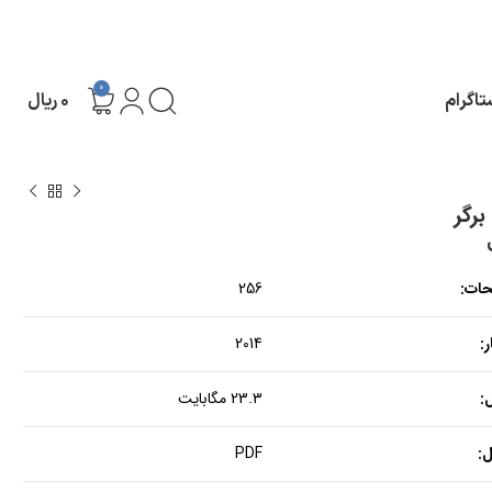
0
تاگرام
۰
ریال
برگر
حات:
256
:
2014
:
23.3 مگابایت
:
PDF