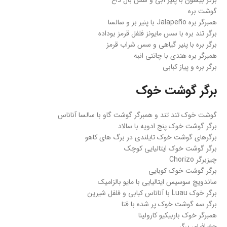
برگر بیسون با پنیر آبی و سس بال داغ
گوشت بره
همبرگر بره Jalapeño با پنیر بز و سالسا
برگر تند بره با سس مایونز فلفل قرمز بوداده
برگر بره با پنیر گیاهی و سس شراب قرمز
همبرگر بره هندی با چاتنی انبه
برگر بره و پیاز کبابی
برگر گوشت خوک
گوشت خوک تند تند و همبرگر گوشت گاو با سالسا آناناس
برگر گوشت خوک پنج ادویه با سالاد
برگرهای گوشت خوک تایلندی در برگ های کاهو
برگر گوشت خوک ایتالیایی کوچک
چیزبرگر Chorizo
برگر گوشت خوک کوبایی
ساندویچ سوسیس ایتالیایی با مایو بالزامیک
برگر خوک Luau با آناناس کبابی و فلفل شیرین
برگر سه گوشت خوک پر شده با فتا
همبرگر خوک باربیکیو کارولینا
جغرافیای برگر