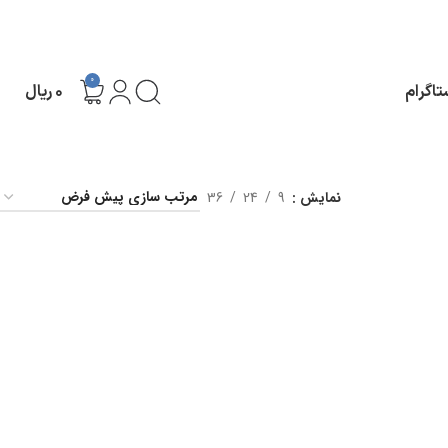
0
تاگرام
۰
ریال
نمایش
9
24
36